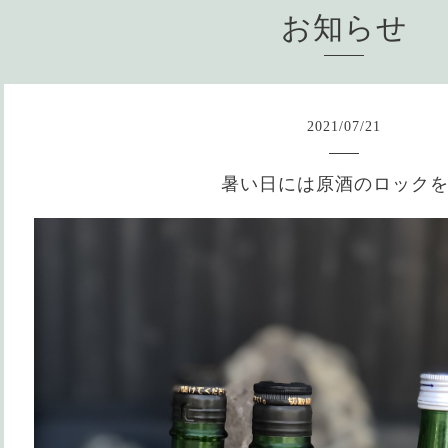
お知らせ
2021
/
07
/
21
暑い日には原酒のロック