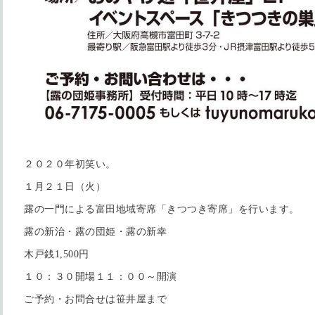
２０２０年初笑い。
１月２１日（火）
露の一門による富田地域寄席「きつつき寄席」を行います。
露の新治・露の団姫・露の新幸
木戸銭1,500円
１０：３０開場１１：００～開演
ご予約・お問合せは笹井屋まで