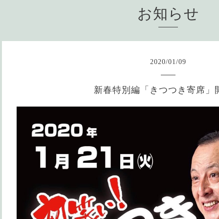
お知らせ
2020
/
01
/
09
新春特別編「きつつき寄席」