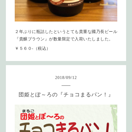
２年ぶりに瓶詰したというとても貴重な國乃長ビール
『貴醸ブラウン』が数量限定で入荷いたしました。
￥５６０‐（税込）
2018
/
09
/
12
団姫とぽ～ろの『チョコまるパン！』